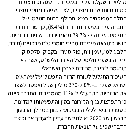
מיליארד שקל. העלייה במכירות הושגה זכות צמיחה
כמותית וחדשנות מוצרית, לצד עלייה במחירי מוצרי
החלב המפוקחים במאי החולף. הרווח הגולמי של
החברה עלה בשיעור חד יותר (6.4%), כך שהרווחיות
הגולמית עלתה ל-39.7% מהמכירות. השיפור ברווחיות
הושג כתוצאה מירידת מחירי חומרי גלם מרכזיים (סוכר,
חלב גולמי, שמן זית, פוליסטרן ובקבוקי פלסטיק
וירידה בשערי חליפין של האירו והליש"ט, אשר לא
תורגמה לירידת מחירים לצרכן הישראלי.
השיפור התגלגל לשורת הרווח התפעולי של שטראוס
ישראל שעלה ב-8% ל-370 מיליון שקל ואפשר לשפר
את הרווחיות התפעולי ל-11% מהמכירות. החברה ציינה
כי התפרצות נגיף הקורונה בסין והתפשטותו למדינות
נוספות הביאו לעלייה בביקוש למזון במהלך הרבעון
הראשון של 2020 ואולם קשה עדיין להעריך אם וכיצד
הדבר ישפיע על תוצאות החברה.