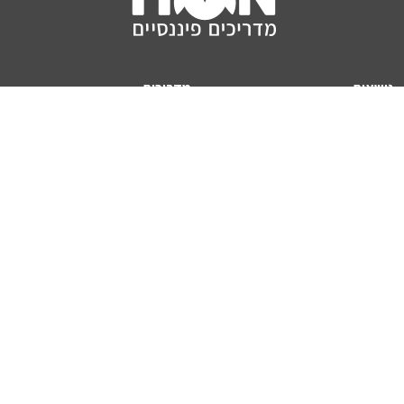
נושאים
מדריכים
HON TV
מדריכי דירה ומשכנתא
הלוואות
מדריכי השקעות
ביטוח
מדריכי צרכנות
מיסים
מדריכי פיקדונות
מחשבונים
אודותינו
מחשבון יוקר המחיה
תנאי שימוש באתר
כמה כסף יהיה לכם בפנסיה?
אודות האתר (ומי אנחנו)
מחשבון משכנתא
פרסום באתר
מחשבונים פופולריים
צור קשר