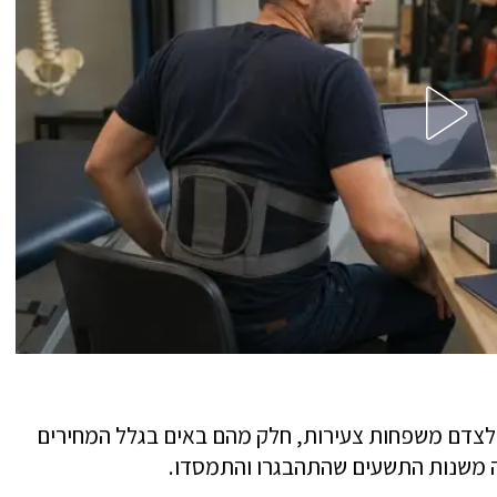
וז גבוה של צעירים, כמעט חצי בני 25-34. לצדם משפחות צעירות, חלק מהם באים בגלל המחירים
ה משנות התשעים שהתהבגרו והתמסדו.