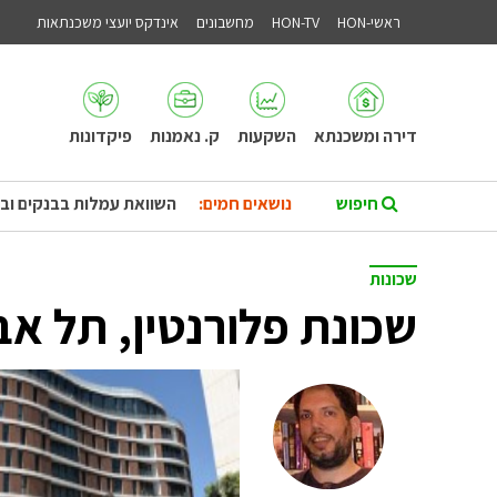
ראשי-HON
HON-TV
מחשבונים
אינדקס יועצי משכנתאות
דירה ומשכנתא
השקעות
ק. נאמנות
פיקדונות
נושאים חמים:
השוואת עמלות בבנקים וב
שכונות
שכונת פלורנטין, תל אב