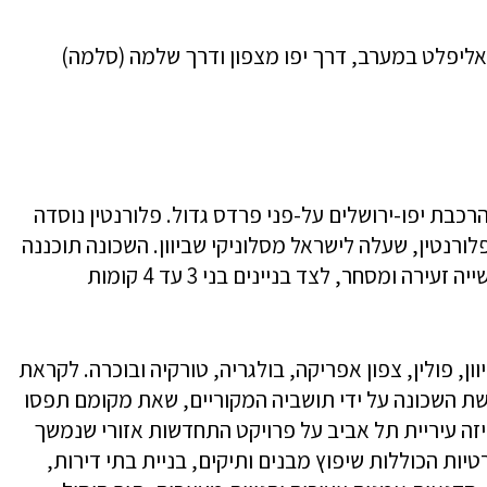
אליפלט במערב, דרך יפו מצפון ודרך שלמה (סלמה)
1 מדרום למסילת הרכבת יפו-ירושלים על-פני פרדס גדול. פלורנטין נוסדה
לורנטין, שעלה לישראל מסלוניקי שביוון. השכונה תוכננה
כשכונה בורגנית המשלבת עסקי מלאכה, תעשייה זעירה ומסחר, לצד בניינים בני 3 עד 4 קומות
ן, פולין, צפון אפריקה, בולגריה, טורקיה ובוכרה. לקראת
חלה נטישת השכונה על ידי תושביה המקוריים, שאת מקומם תפסו
חר ותעשייה זעירה. בשנת 1991 הכריזה עיריית תל אביב על פרויקט התחדשות אזורי שנמשך
טיות הכוללות שיפוץ מבנים ותיקים, בניית בתי דירות,