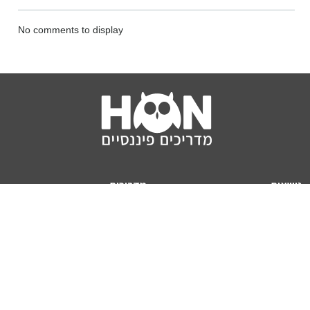
No comments to display
נושאים
מדריכים
HON TV
מדריכי דירה ומשכנתא
הלוואות
מדריכי השקעות
ביטוח
מדריכי צרכנות
מיסים
מדריכי פיקדונות
מחשבונים
אודותינו
מחשבון יוקר המחיה
תנאי שימוש באתר