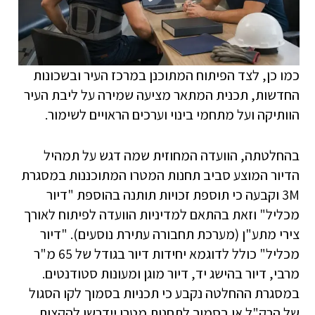
כמו כן, לצד הפיתוח המתוכנן במרכז העיר ובשכונות
החדשות, תכנית המתאר מציעה שמירה על ליבת העיר
הוותיקה ועל מתחמי בינוי וערכים הראויים לשימור.
בהחלטתה, הוועדה המחוזית שמה דגש על תמהיל
הדיור המוצע סביב תחנות המטרו המתוכננות במסגרת
3M וקבעה כי תוספת זכויות תותנה בהוספת "דיור
מכליל" וזאת בהתאם למדיניות הוועדה לפיתוח לאורך
צירי מתע"ן (מערכת תחבורה עתירת נוסעים). "דיור
מכליל" כולל לדוגמא יחידות דיור בגודל של 65 מ"ר
מרבי, דיור בהישג יד, דיור מוגן ומעונות סטודנטים.
במסגרת ההחלטה נקבע כי תכניות בסמוך לקו הסגול
של הרק"ל או בסמוך לתחנות מטרו יידרשו להקצות