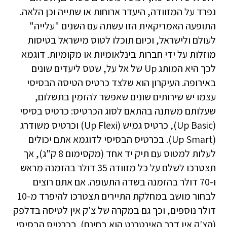
נפרד על המזוודה, היעדר ארוחות או שתייה וכן הלאה.
התופעה האמריקאית הזו עשתה עם השנים "עלייה"
לעולם ולישראל, וכיום תוכלו לטוס מישראל בטיסות
מוזלות על ידי חברות בינלאומיות או מקומיות. דוגמא
לכך היא המותג Up של אל על, שטס ליעדים שונים
באירופה. העיקרון הוא שלצד כרטיס הטיסה הבסיסי
עצמו יש שירותים שונים שאפשר להזמין בתשלום,
שעלותם משתנה בהתאם לסוג הכרטיס: כרטיס בסיסי
(Up Basic), כרטיס גמיש (Up Flexi) וכרטיס משודרג
(Up Smart). בכרטיס הבסיסי לדוגמא אתם יכולים
לעלות למטוס עם תיק יד אחד (מקסימום 8 ק"ג), אך
תצטרכו לשלם על כל מזוודה 35 דולר בהזמנה מראש
ו-70 דולר בהזמנה בשדה התעופה. אם אתם רוצים
לבחור מושב במחלקת התיירים תצטרכו להיפרד מ-10
דולר נוספים, וכך גם במקרה של צ'ק אין לטיסה בדלפק
(הצ'ק אין דרך האינטרנט הוא בחינם). בכרטיס הבסיסי