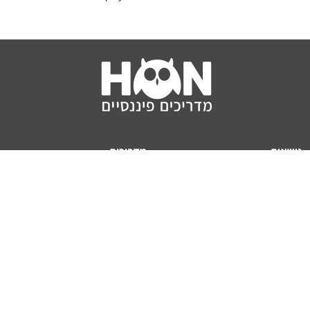
נושאים
מדריכים
HON TV
מדריכי דירה ומשכנתא
הלוואות
מדריכי השקעות
ביטוח
מדריכי צרכנות
מיסים
מדריכי פיקדונות
מחשבונים
אודותינו
מחשבון יוקר המחיה
תנאי שימוש באתר
כמה כסף יהיה לכם בפנסיה?
אודות האתר (ומי אנחנו)
מחשבון משכנתא
פרסום באתר