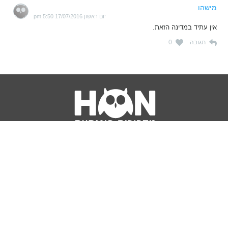
מישהו
יום ראשון 17/07/2016 5:50 pm
אין עתיד במדינה הזאת.
תגובה
0
נושאים
מדריכים
HON TV
מדריכי דירה ומשכנתא
הלוואות
מדריכי השקעות
ביטוח
מדריכי צרכנות
מיסים
מדריכי פיקדונות