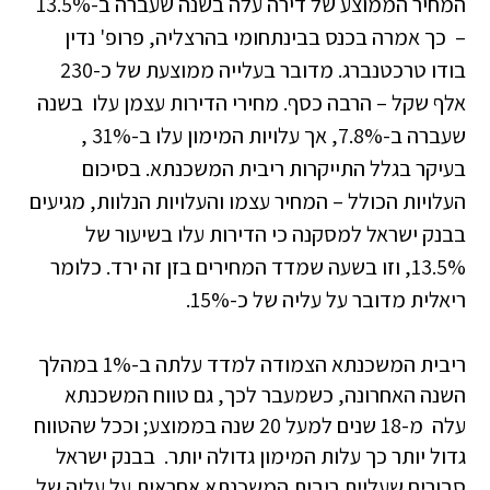
המחיר הממוצע של דירה עלה בשנה שעברה ב-13.5%
– כך אמרה בכנס בבינתחומי בהרצליה, פרופ' נדין
בודו טרכטנברג. מדובר בעלייה ממוצעת של כ-230
אלף שקל – הרבה כסף. מחירי הדירות עצמן עלו בשנה
שעברה ב-7.8%, אך עלויות המימון עלו ב-31% ,
בעיקר בגלל התייקרות ריבית המשכנתא. בסיכום
העלויות הכולל – המחיר עצמו והעלויות הנלוות, מגיעים
בבנק ישראל למסקנה כי הדירות עלו בשיעור של
13.5%, וזו בשעה שמדד המחירים בזן זה ירד. כלומר
ריאלית מדובר על עליה של כ-15%.
ריבית המשכנתא הצמודה למדד עלתה ב-1% במהלך
השנה האחרונה, כשמעבר לכך, גם טווח המשכנתא
עלה מ-18 שנים למעל 20 שנה בממוצע; וככל שהטווח
גדול יותר כך עלות המימון גדולה יותר. בבנק ישראל
סבורים שעליית ריבית המשכנתא אחראית על עליה של