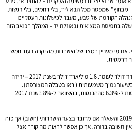
ן לא אומר שהוא יצליח במשימה העיקרית – להחזיר את טבע
"מבחוץ" שמפטר מכל הבא ליד, בלי רחמים, בלי רגשות.
הנהלה הקודמת של טבע, מעבר לכישלונות העסקיים
כשלה בתפיסת המציאות ובאוזלת יד – המהלך הכואב הזה
 את מי מעניין במצב של הישרדות מה יקרה בעוד חמש
ה דרמטית.
הוצאות המו"פ בשנת 2018 ירדו ל-1.2 מיליארד דולר לעומת 1.8 מיליארד דולר בשנת 2017 – ירידה
דו בשיעור נמוך משמעותית ( ראו בטבלה המצורפת).
במקביל, ירדו הוצאות המו"פ כשיעור מההכנסות ל-6.3% מההכנסות, בהשוואה ל-8% בשנת 2017
ההוצאות האלו, צפויות להמשיך ולרדת גם ב-2019 והשאלה אם מדובר בצעד הישרדותי (חשוב) אך כזה
ין תשובה ברורה. אך כן אפשר לראות מה קורה אצל