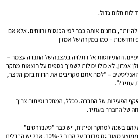
ולות חלום גדול.
ותר, בוחנים אותה כבר לפי הכנסות ורווחים. אלא אם
 וחדשנות – כמו במקרה של אמזון
פיים. ההתייחסות אליו תלויה במצבה של החברה עצמה –
 אמזון, לא כולו יכולות לשפוך כספים על הוצאות מחקר
האנליסטים – "למה אתם מקריבים את הרווח בזמן הקצר,
 עתיד?".
היקף הפעילות של החברה. ככלל, המחקר ופיתוח צריך
חה של החברה בעתיד.
להם בשנה למחקר ופיתוח, ויש כבר "סטנדרטים"
מקובלים של הוצאות כאלו בחברות היי-טק. בממוצע מאוד גס מדובר על קרוב ל-10%, אבל יש הבדלים