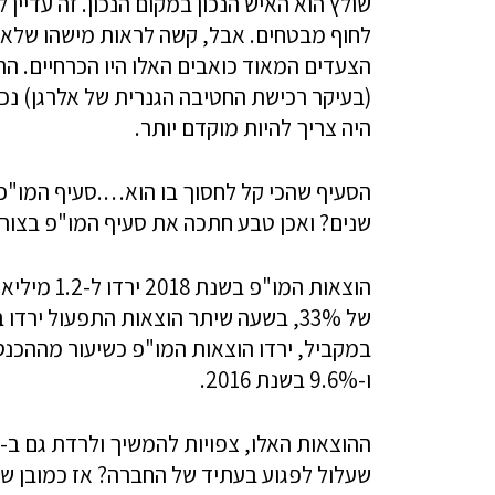
שולץ הוא האיש הנכון במקום הנכון. זה עדיי
לחוף מבטחים. אבל, קשה לראות מישהו שלא 
הצעדים המאוד כואבים האלו היו הכרחיים. ה
(בעיקר רכישת החטיבה הגנרית של אלרגן) נ
היה צריך להיות מוקדם יותר.
הסעיף שהכי קל לחסוך בו הוא….סעיף המו"פ.
שנים? ואכן טבע חתכה את סעיף המו"פ בצור
של 33%, בשעה שיתר הוצאות התפעול יר
ו-9.6% בשנת 2016.
שעלול לפגוע בעתיד של החברה? אז כמובן שא