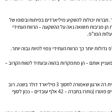
חברות יכולות להשקיע מיליארדים בפיתוח ובסופו של
 הן מניבות תשואה נאה על ההשקעה – הרווח העתידי
לות המו"פ.
דולות יותר כך הרווח העתידי צפוי להיות גבוה יותר.
עניין אותם – הן מתמקדות בהווה ובעתיד לטווח הקרוב –
קאר שולץ נכנס בסערה לטבע ויישם תוכנית רה ארגון שאמורה לחסוך 3 מיליארד דולר בשנה. רוב
התוכנית כבר יושם, כשמעל 10 אלף עובדים פוטרו (נותרו בחברה – 42 אלף עובדים – נכון לסוף