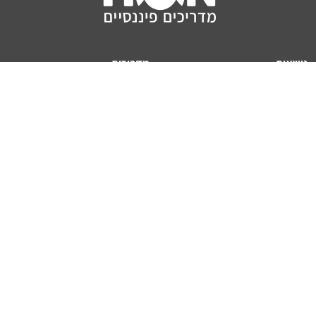
נושאים
מדריכים
HON TV
מדריכי דירה ומשכנתא
הלוואות
מדריכי השקעות
ביטוח
מדריכי צרכנות
מיסים
מדריכי פיקדונות
מחשבונים
אודותינו
מחשבון יוקר המחיה
תנאי שימוש באתר
כמה כסף יהיה לכם בפנסיה?
אודות האתר (ומי אנחנו)
מחשבון משכנתא
פרסום באתר
מחשבונים פופולריים
צור קשר