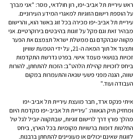
ראש עיריית תל אביב-יפו, רון חולדאי, מסר: "אני מברך
על הוספת רישום הזוגיות למאגרי המידע העירוניים.
עיריית תל אביב-יפו מכירה בכל זוג באשר הוא, והרישום
מבהיר זאת וגם מקל על זוגות בהיבטים בירוקרטיים. אני
מקווה שבהקדם גם ממשלת ישראל תצמצם את הפער
ותצעד אל תוך המאה ה-21, על ידי הטמעת שוויון
זכויות בנושאי מעמד אישי. בפרט נדרשת התקדמות
ביחס לזכויות קהילת הלהט"ב: הזכות להתחתן, להורות
שווה, הגנה מפני פשעי שנאה והתעמרות במקום
העבודה ועוד."
איתי פנקס ארד, חבר מועצת עיריית תל אביב-יפו
ומחזיק תיק הגאווה: ״עיריית תל אביב-יפו מקדמת היום
מהלך פורץ דרך לרישום זוגיות, שבתקווה יוביל לגל של
החלטות דומות ברשויות מקומיות בכל הארץ, ביחס
לזוגות שאינם יכולים או מעוניינים להתחתן ברבנות.