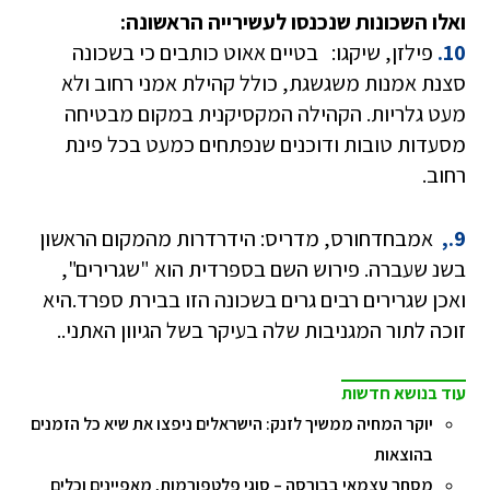
ואלו השכונות שנכנסו לעשירייה הראשונה:
10.
פילזן, שיקגו: בטיים אאוט כותבים כי בשכונה
סצנת אמנות משגשגת, כולל קהילת אמני רחוב ולא
מעט גלריות. הקהילה המקסיקנית במקום מבטיחה
מסעדות טובות ודוכנים שנפתחים כמעט בכל פינת
רחוב.
9.,
אמבחדחורס, מדריס: הידרדרות מהמקום הראשון
בשנ שעברה. פירוש השם בספרדית הוא "שגרירים",
ואכן שגרירים רבים גרים בשכונה הזו בבירת ספרד.היא
זוכה לתור המגניבות שלה בעיקר בשל הגיוון האתני..
עוד בנושא חדשות
יוקר המחיה ממשיך לזנק: הישראלים ניפצו את שיא כל הזמנים
בהוצאות
מסחר עצמאי בבורסה – סוגי פלטפורמות, מאפיינים וכלים