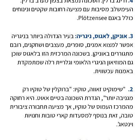
4.
ודינג ברלין: השכונה נמצאת בצפון מערב ברלין.
העימשלב מסיבות עם מציעה רחובות שקטים ונינוחים
כולל באגם Plötzensee.
3. אוניקן, לאגוס, ניגריה:
בעיר הגדולה ביותר בניגריה
אפשר למצוא אמנים, סופרים, מעצבים ושחקנים, רובם
מתגוררים באוניקן. בשכונה המרכזית הזו בלאגוס שוכן
גם המוזיאון הניגרי הלאומי וגלריית רלה שמתמקדת
באמנות עכשווית.
2.
"שימוקיט זאווה, טוקיו: "ברוקלין של טוקיו רק
מגניבה יותר", הגדרת השכונה בטיים אאוט. היא רחוקה
מהמרכז העמוס של טוקיו, אך מציעה תחבורה ציבורית
טובה, זאת בנוסף למסעדות קארי טובות וחנויות
וינטאג'.