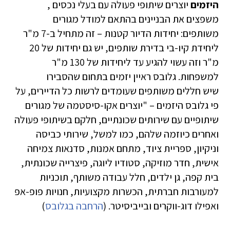
היזמים
יוצרים שיתופי פעולה עם בעלי נכסים ,
משפצים את הבניינים בהתאם למודל מגורים
משותפים: יחידות הדיור קטנות – זה מתחיל ב-7 מ"ר
ליחידת קיו-בי בדירת שותפים, יש גם יחידות של 20
מ"ר וזה עשוי להגיע עד ליחידות של 130 מ"ר
למשפחות. גלובס ראיין יזמים בתחום שהסבירו
שיש חללים משותפים שעומדים לרשות כל הדיירים, על
פי גלובס היזמים – "יוצרים אקו-סיסטמה של מגורים
שיתופיים עם שירותים שכונתיים, חלקם בשיתופי פעולה
ואחרים כיוזמה שלהם, כמו למשל, שירותי כביסה
וניקיון, ספריית ציוד, מתחם אמנות, סדנאות צמיחה
אישית, חדר מוזיקה, סטודיו ליוגה, פיצרייה שכונתית,
בית קפה, גן ילדים, חלל עבודה משותף, תוכניות
למעורבות חברתית, הכשרות מקצועיות, חנויות פופ-אפ
ואפילו דוג-ווקרים ובייביסיטר. (
הרחבה בגלובס
)