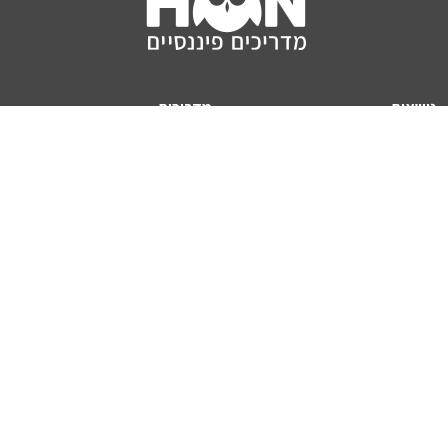
נושאים
מדריכים
HON TV
מדריכי דירה ומשכנתא
הלוואות
מדריכי השקעות
ביטוח
מדריכי צרכנות
מיסים
מדריכי פיקדונות
מחשבונים
אודותינו
מחשבון יוקר המחיה
תנאי שימוש באתר
כמה כסף יהיה לכם בפנסיה?
אודות האתר (ומי אנחנו)
מחשבון משכנתא
פרסום באתר
מחשבונים פופולריים
צור קשר