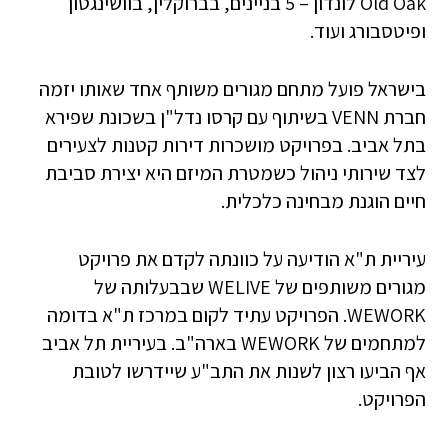
Old Oak לונדון – 5 בניינים, בברוקלין, בוושינגטון
ופיטסבורג ועוד.
בישראל פועל מתחם מגורים משותף אחד שאותו יזמה
חברת VENN בשיתוף עם קרסו נדל"ן בשכונת שפירא
בתל אביב. בפרויקט מושכרות דירות קטנות לצעירים
לצד שירותי ניהול כשמטרת המיזם היא יצירת סביבת
חיים הוגנת מבחינה כלכלית.
עיריית ת"א הודיעה על כוונתה לקדם את פרויקט
מגורים משותפים של WELIVE שבבעלותה של
WEWORK. הפרויקט עתיד לקום במרכז ת"א בדומה
למתחמים של WEWORK בארה"ב. בעיריית תל אביב
אף הביעו רצון לשנות את התב"ע שיידרשו לטובת
הפרויקט.