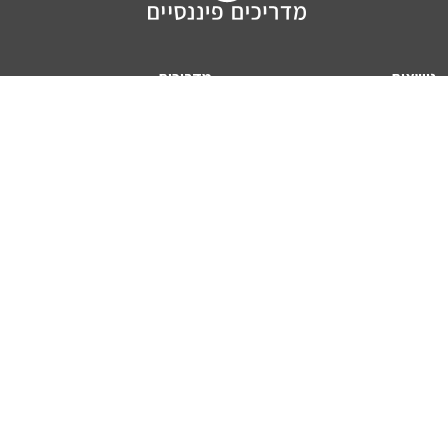
נושאים
מדריכים
HON TV
מדריכי דירה ומשכנתא
הלוואות
מדריכי השקעות
ביטוח
מדריכי צרכנות
מיסים
מדריכי פיקדונות
מחשבונים
אודותינו
מחשבון יוקר המחיה
תנאי שימוש באתר
כמה כסף יהיה לכם בפנסיה?
אודות האתר (ומי אנחנו)
מחשבון משכנתא
פרסום באתר
מחשבונים פופולריים
צור קשר