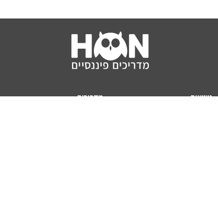
נושאים
מדריכים
HON TV
מדריכי דירה ומשכנתא
הלוואות
מדריכי השקעות
ביטוח
מדריכי צרכנות
מיסים
מדריכי פיקדונות
מחשבונים
אודותינו
מחשבון יוקר המחיה
תנאי שימוש באתר
כמה כסף יהיה לכם בפנסיה?
אודות האתר (ומי אנחנו)
מחשבון משכנתא
פרסום באתר