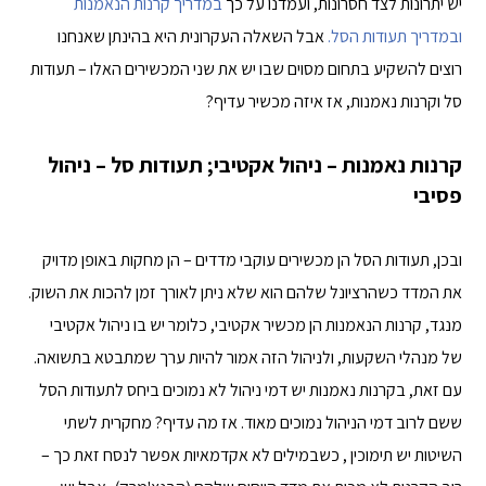
יש יתרונות לצד חסרונות, ועמדנו על כך
במדריך קרנות הנאמנות
ו
במדריך תעודות הסל.
אבל השאלה העקרונית היא בהינתן שאנחנו
רוצים להשקיע בתחום מסוים שבו יש את שני המכשירים האלו – תעודות
סל וקרנות נאמנות, אז איזה מכשיר עדיף?
קרנות נאמנות – ניהול אקטיבי; תעודות סל – ניהול
פסיבי
ובכן, תעודות הסל הן מכשירים עוקבי מדדים – הן מחקות באופן מדויק
את המדד כשהרציונל שלהם הוא שלא ניתן לאורך זמן להכות את השוק.
מנגד, קרנות הנאמנות הן מכשיר אקטיבי, כלומר יש בו ניהול אקטיבי
של מנהלי השקעות, ולניהול הזה אמור להיות ערך שמתבטא בתשואה.
עם זאת, בקרנות נאמנות יש דמי ניהול לא נמוכים ביחס לתעודות הסל
ששם לרוב דמי הניהול נמוכים מאוד. אז מה עדיף? מחקרית לשתי
השיטות יש תימוכין , כשבמילים לא אקדמאיות אפשר לנסח זאת כך –