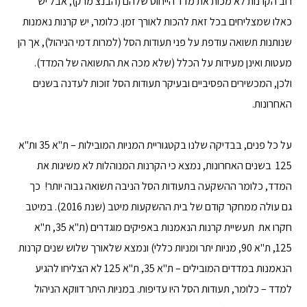
רוב הקרנות לא מכות את מדד הייחוס שלהם (הבנצ'מרק), אבל יש
כאלו שמצליחים בכל זאת להכות לאורך זמן. כלומר, יש קרנות נאמנות
שנותנות תשואה עודפת על פני תעודות הסל (למרות דמי הניהול), אך הן
מעטות ואינן מעידות על הכלל (שלא מכה את התשואה של המדד).
ולכן, המכשירים הפסיביים ובעיקר תעודות הסל זוכות לעדנה בשנים
האחרונות.
על כל פנים, בבדיקה שלנו בקטגוריית המניות המובילות – ת"א 35 ות"א
125 בשנים האחרונות, נמצא כי הקרנות המנוהלות לא משיגות את
המדד, כלומר ההשקעה בתעודות הסל הניבה תשואה גבוה יותר! כך
גם עולה ממחקר קודם של בית ההשקעות מיטב (שנת 2016). במיטב
חקרו את תעשיית קרנות הנאמנות באפיקים מוגדרים (ת"א 35, ת"א
125, ת"א 90, מניות יתר ומניות כללי) ונמצא שלאורך שלוש שנים קרנות
הנאמנות במדדים המובילים – ת"א 35, ת"א 125 לא הצליחו להגיע
למדד – כלומר, תעודות הסל היו עדיפות. במניות היתר דווקא הניהול