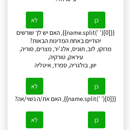
כן
לא
{{name.split(' ')[0]}}, האם יש לך שורשים
יהודיים באחת המדינות הבאות?
מרוקו, לוב, תוניס, אלג'יר, מצרים, סוריה,
עיראק, טורקיה,
יוון, בולגריה, ספרד, איטליה
כן
לא
{{name.split(' ')[0]}}, האם את/ה נשוי/אה?
כן
לא