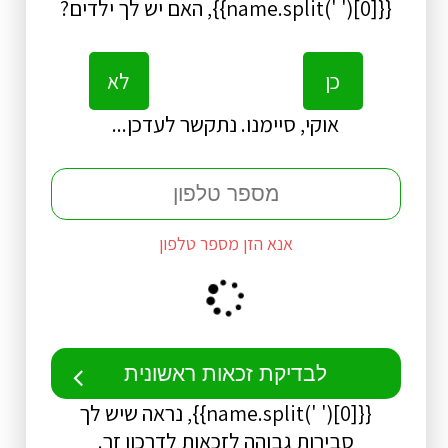
{{name.split(' ')[0]}}, האם יש לך ילדים?
כן
לא
אוקי, סיימנו. נתקשר לעדכן...
אנא הזן מספר טלפון
לבדיקת זכאות ראשונית
{{name.split(' ')[0]}}, נראה שיש לך
סבירות גבוהה לזכאות לדרכון זר.