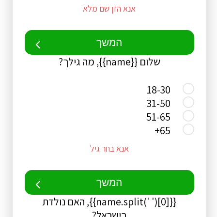
אנא הזן שם מלא
המשך
שלום {{name}}, מה גילך?
18-30
31-50
51-65
65+
אנא בחר גיל
המשך
{{name.split(' ')[0]}}, האם נולדת
בישראל?