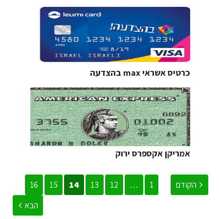
כרטיס אשראי max בהצדעה
אמריקן אקספרס ירוק
הקודם
1
…
12
13
14
15
16
הבא