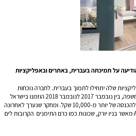
ודיעה על תמיכתה בעברית, באתרים ובאפליקציות
 והן האפליקציות שלה יתחילו לתמוך בעברית. לחברה נוכחות
משמעותית בארץ מאז 2009, ולפי פרטים שחשפה, בין נובמבר 2017 לנובמבר 2018 הוזמנו בישראל
22,000 מקומות לינה, והמארח הטיפוסי זכה להכנסה של יותר מ-10,000 שקל. ומחקר שנערך לאחרונה
הראה שבתל אביב יש פי שבעה דירות Airbnb מאשר בניו יורק, שכונות כמו כרם התימנים הקרובות לים