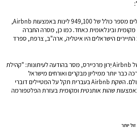
:
באותה תקופה הזמינו 520,200 תיירים ישראלים מספר כולל של 949,100 לינות באמצעות Airbnb,
ל – תנועה מקומית ובינלאומית כאחד. כמו כן, מסרה החברה
תיירים הישראלים היו איטליה, ארה"ב, צרפת, ספרד
מנהל אזור אירופה, אפריקה והמזרח התיכון של Airbnb יֶרוּן מרכיירס, מסר בהודעה לעיתונות: "קהילת
ה כבר יותר ממיליון מבקרים ואורחים מישראל
שהשתמשו ב-Airbnb בנסיעותיהם ברחבי העולם. השקת Airbnb בעברית תקל על המטיילים דוברי
באמצעות שהות אותנטית ומקומית בעזרת הפלטפורמה
זול יותר