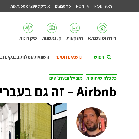
ראשי-HON
HON-TV
מחשבונים
אינדקס יועצי משכנתאות
דירה ומשכנתא
השקעות
ק. נאמנות
פיקדונות
נושאים חמים:
השוואת עמלות בבנקים וב
כלכלה שיתופית
מובייל וגאדג'טים
Airbnb – זה גם בעברית