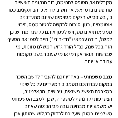
מקבלים את הטופס לחתימה, רוב הנתונים האישיים
מודפסים בו מראש, אך חשוב לוודא כי הם תקינים. כמו
כן, בטופס יש חלקים מסוימים שאינם מתעדכנים
אוטומטית, כגון: סיבות לבקשה לפטור ממס, זיכוי
ממס או תיאום מס, ויש לסמן אותם כל שנה מחדש. כך
למשל, הורה עצמאי ("חד-הורי") חייב לסמן את הסעיף
הזה בכל שנה, כנ"ל הורה גרוש המשלם מזונות, מי
שברשותו תואר אקדמי או מי שעובד בשני מקומות
עבודה או יותר.
מצב משפחתי –
באחריותכם להעביר לחשב השכר
במקום עבודתכם מסמכים המעידים על כל שינוי
במצבכם האישי: נישואים, גירושים, התאלמנות,
הצטרפות ילד נוסף למשפחה, שכן למצב המשפחתי
יש משמעויות מבחינת גובה מס הכנסה שאתם
משלמים. כמובן שעליכם לבדוק בתלוש שהנתון אכן