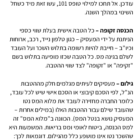
עודכן. אל תחכו למילוי טופס 101, עשו זאת מיד כשחל
השינוי במהלך השנה.
הכנסה זקופה –
כל הטבה אישית בעלת שווי כספי
הניתנת על ידי המעסיק – כגון טלפון נייד, רכב, ארוחות
וכיו"ב – חייבת להיות רשומה בתלוש השכר ועל העובד
לשלם בגינה מס. כל הטבה שכזו מופיעה בתלוש בשם
"זקיפה" או "זקופה" לצד שווי ההטבה.
גילום –
מעסיקים לעיתים מגלמים חלק מההטבות
הנ"ל, לפי הסכם קיבוצי או הסכם אישי שיש לכל עובד,
כלומר החברה מחזירה לעובד את מלוא המס נטו
שהעובד שילם עבור ההטבות האלו (במילים אחרות –
המעסיק נושא בנטל המס). הכוונה ב"מלוא המס" זה
למס הכנסה, ביטוח לאומי ומס בריאות. המשמעות היא
שהשכר נטו אינו מושפע כלל מהגילום. דוגמאות לכך: