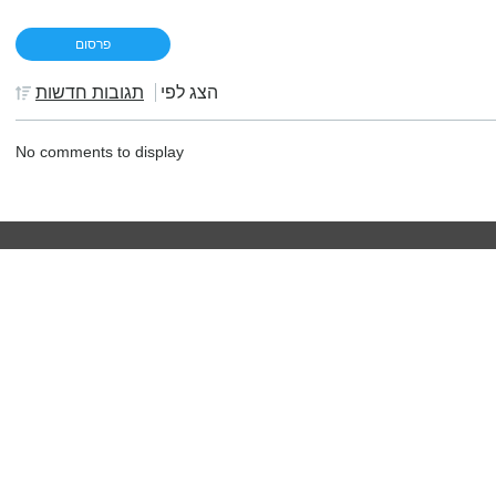
הצג לפי
תגובות חדשות
No comments to display
מחשבונים
דירה ומשכנתא
מחשבון יוקר המחיה
 השקעות
כמה כסף יהיה לכם בפנסיה?