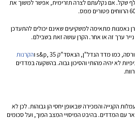
או באופן חד-פעמי, עד לתקרה של 71 אלף שקל. אם נקלעתם לצרה תזרימית, אפשר למשוך את
ן נאמנות מתאימה למשקיעים שאינם יכולים להתעדכן
ייר ערך זה או אחר. הקרן עושה זאת בשבילם.
 כמו מדד הנדל"ן, הנאסד"ק s&p, 35 ו
הקרנות
פיות לא יהיה מהותי והסיכון גבוה. בהשקעה במדדים
ווח.
ות הקנייה והמכירה שבאופן יחסי הן גבוהות. לכן לא
ר עם המדדים. בהיבט המיסויי המצב הפוך, ועל סכומים