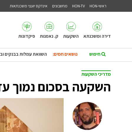
ראשי-HON
HON-TV
מחשבונים
אינדקס יועצי משכנתאות
דירה ומשכנתא
השקעות
ק. נאמנות
פיקדונות
נושאים חמים:
השוואת עמלות בבנקים וב
מדריכי השקעות
השקעה בסכום נמוך עד