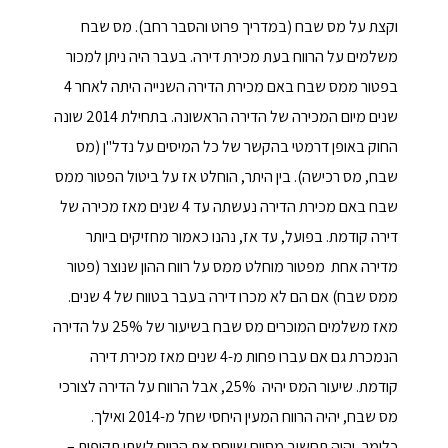
וקצת על מס שבח (במדריך פרוט והסבר רחב). מס שבח
משלמים על הרווח בעת מכירת דירה. בעבר היה ניתן למכור
בפטור ממס שבח באם מכירת הדירה השנייה היתה לאחר 4
שנים מיום המכירה של הדירה הראשונה. בתחילת 2014 שונה
החוק באופן דרמטי בהקשר של כל המיסים על נדל"ן (מס
שבח, מס רכישה). בין היתר, הוחלט אז על ביטול הפטור ממס
שבח באם מכירת הדירה נעשתה עד 4 שנים מאז מכירה של
דירה קודמת. בפועל, עד אז, נהנו כאמור מחזיקים ביותר
מדירה אחת מפטור מוחלט ממס על רווח ההון שנוצר (פטור
ממס שבח) אם הם לא מכרו דירה בעבר בטווח של 4 שנים.
מאז משלמים המוכרים מס שבח בשיעור של 25% על הדירה
הנמכרת גם אם עברו פחות מ-4 שנים מאז מכירת דירה
קודמת. שיעור המס יהיה 25%, אבל הרווח על הדירה לצורכי
מס שבח, יהיה הרווח המעין היחסי שחל מ-2014 ואילך.
כלומר, יהיה תחשיב מסוים שייחס את הרווח לשתי תקופות –