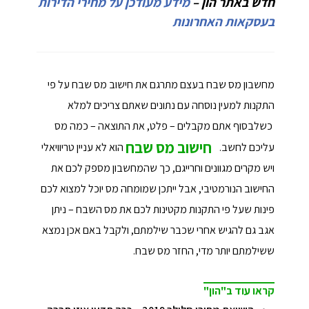
חדש באתר הון –
מידע מעודכן על מחירי הדירות
בעסקאות האחרונות
מחשבון מס שבח בעצם מתרגם את חישוב מס שבח על פי
התקנות למעין נוסחה עם נתונים שאתם צריכים למלא
כשלבסוף אתם מקבלים – פלט, את התוצאה – כמה מס
חישוב מס שבח
עליכם לחשב.
הוא לא עניין טריוויאלי
ויש מקרים מגוונים וחרייגם, כך שהמחשבון מספק לכם את
החישוב הנורמטיבי, אבל ייתכן שמומחה מס יוכל למצוא לכם
פינות שעל פי התקנות מקטינות לכם את מס השבח – ניתן
אגב גם להגיש אחרי שכבר שילמתם, ולקבל באם אכן נמצא
ששילמתם יותר מדי, החזר מס שבח.
קראו עוד ב"הון"