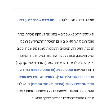
מוכרים דירה? חשוב לקרוא –
מס שבח – ככה זה עובד!
ולא לשכוח למלא טפסים – בהמשך לעסקת מכירה, צריך
מוכר הנכס תוך 40 ימים מיום המכירה להצהיר על הנכס
הנמכר, התמורה, הניכויים והתוספות לעניין מס שבח, סכום
המס וחישובו, זכאות לפטור או הנחה במס שבח. המוכר
צריך למלא ולהעביר לרשויות המס (רשויות מיסוי מקרקעין)
דיווח באמצעות
טופס 2990 (או טופס 2990א במידה
ומדובר בחישוב הליניארי). לטופס זה מצרפים טופס
נוסף שמספרו 7002 (היכנסו לעמוד טפסים)
וכן יש לצרף
אסמכתאות ואישורים שמעידים על הוצאות ותשומות בגינם
מבקש המוכר להכיר לו כהוצאה לצורך החישוב.