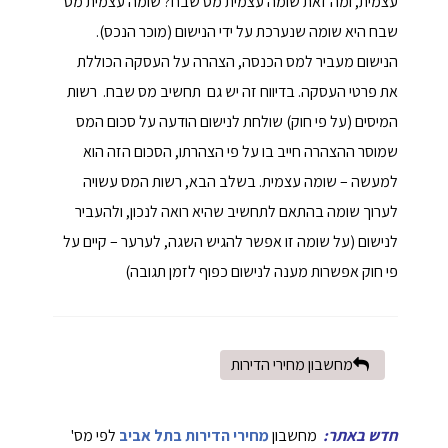
עצמית, ומה זאת שומה עצמית מס שבח? שומה עצמית מס
שבח היא שומה שנערכת על ידי הנישום (מוכר הנכס).
הנישום מעביר למס הכנסה, הצהרה על העסקה הכוללת
את פרטי העסקה. בדיווח זה יש גם תחשיב מס שבח. רשות
המיסים (על פי חוק) שולחת לנישום הודעה על סכום המס
שמוסר ההצהרה חייב בו על פי הצהרתו, הסכום הזה הוא
למעשה – שומה עצמית. בשלב הבא, רשות המס עשויה
לערוך שומה בהתאם לתחשיב שהיא רואה לנכון, ולהעביר
לנישום (על שומה זו אפשר להגיש השגה, לערער – קיים על
פי חוק אפשרות מענה לנישום כפוף לזמן תגובה)
מחשבון מחירי הדירות
חדש באתר:
מחשבון
מחירי הדירות בתל אביב
לפי מס'