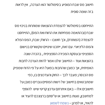
חישוב מס שבח המופיע בסימולטור הוא הערכה, אין לראות
בזה שומה סופית
התייחסנו בסימולטור להצמדת ההוצאות שמותרות בניכוי מס
שבח (ובהתאמה מפחיתות את הרווח ואת המס), התייחסנו
להצמדה (המותרת), וכך חושבו – הרווח/ שבח, המס המלא
והמס הליניארי. עם זאת, ייתכנו שינויים שקשורים בנישום
הספציפי ובעסקת המכירה הספציפית , בהכרה שונה
בהוצאות ועוד – החישוב שלנו אמור להיות הערכה לחבות
האמיתית, אך כמובן שהחבות בפועל היא על פי הדוח שמפיק
מס הכנסה; מעבר לכך – החוק והעדכונים בו, כפי
שמתבטאים בחישוב של רשות המסיים גוברים כמובן על
חישובים אלו – באם איתרתם עדכון קריטי שיש להוסיף
למחשבון, טעות בחישוב או ש"סתם ברצונכם להעיר או
להאיר, או לפרגן –
נשמח לשמוע