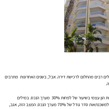
אלים רבים מהחלום לרכישת דירה. אבל, בשנים האחרונות מתרבים
רה.
השיטה עובדת כך – כדי לקבל משכנתא צריך להראות הון עצמי בשיעור של לפחות 30% מערך הנכס. במילים
פשוטות, הלווים משלמים כ-30%, ומקבלים מהבנק למשכנתאות סדר גודל של 70% מערך הנכס. המצב הזה, אגב,