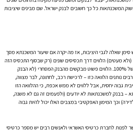
ושוק המשכנתאות כל כך חשובים לבנק ישראל. שם מבינים שיציבות
תא של 70% מערך הדירה יש סימן שאלה לגבי היציבות, אז מה יקרה אם שיעור המשכנתא מסך
ולא מעטים) הלווים דרך תכסיסים שונים (רק שבסוף התכסיס הזה
מופעל כבומרנג עליהם) מקבלים משכנתא בשיעור של 100%. הלווים פשוט מבקשים מהבנק המסחרי (לא הבנק
ים נותנים הלוואה כזו – לרכישת רכב, לחתונה, לבר מצווה,
ית גבוה יחסית, אבל ללווים לא ממש אכפת, כי ההלוואה הזו
– בבנק למשכנתאות לא יודעים (ולפעמים זה גם לא משנה,
המשכנתא באים עם 30% מהכסף לדירה) וכך המימון האפקטיבי במצבים האלו יכול להיות גבוה
ר לפנות לחברת כרטיסי האשראי ולאנשים רבים יש מספר כרטיסי