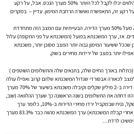
הוא מראש לא עניין טריוויאלי, עד לפני מספר שנים, הלווים יכלו לקבל לכל היותר 50% מערך הנכס. אבל, על רקע
ועל רקע זה, התאפשרה ואושרה הרחבת המימון. עדיין – במקרים
בשנים האחרונות, כבר מקובל שערך המשכנתא הוא מעל 50% מערך הדירה. הבעייתיות עם המצב הזה מתחדדת
רדים. אז, ערך המשכנתא בפועל (המשכנתא על פני התקופה) עלול
ן שככל ששיעור המימון גבוה יותר המצב מסוכן יותר, משכנתא
(כתלות באורך החיים שלה, בתנאים שלה והתשלומים השוטפים )
ע למצב לכאורה אבסורדי שגדול המשכנתא שלהם קרוב ואפילו עולה
על ערך הדירה. והנה המחשה – נניח שמשפחה רכשה דירה ב-2 מיליון שקלים וקיבלה משכנתא בשיעור של 70% מערך
. נניח שהמשפחה הזו דחתה את התשלומים בשנה הראשונה כך שערך ההלוואה (שוב,
רק לצורך הדוגמה) הסתכם אחרי שנה ב-1.5 מיליון שקל, נניח שבמקביל ירדו מחירי הדירות ב-10%, כלומר ערך
הדירה ירד ל-1.8 מיליון שקל. במצב החדש (רק שנה אחרי קבלת המשכנתא) ערך המשכנתא מהווה כבר 83.3% מערך
 ימשיכו לרדת…