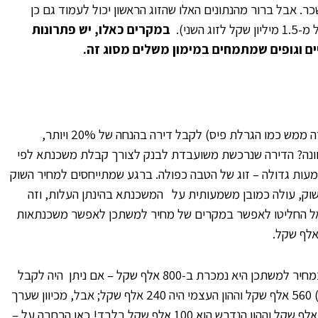
. אבל ברור מהנתונים האלו שהזוג הראשון יכול לעמוד גם כן
במקרים כאלו, יש פתרונות
ם וגופים שמתמחים במימון משלים מסוג זה.
תוכנית מחיר למשתכן מאפשרת לזוכים בהגרלה (וזה ממש כמו הגרלת פיס) לקבל דירה בהנחה של 20% ויותר,
הכוונה? הדירה שנרכשת משועבדת לבנק לצורך קבלת משכנתא לפי
שמעות גדולה – זוג של הטבה כפולה. ברגע שמתייחסים למחיר השוק
שוק, עולה כמובן משמעותית על המשכנתא בהינתן העלות, וזה
שראל החליטו לאפשר במקרים של מחיר למשתכן לאפשר משכנתאות
והנה המחשה – נניח שדירה שווה 1 מיליון שקל אבל במחיר למשתכן היא נמכרת ב-800 אלף שקל – אם ניתן היה לקבל
משכנתא לפי העלות, אז המשכנתא היתה עד (70%) 560 אלף שקל וההון העצמי היה 240 אלף שקל; אבל, מכיוון שערך