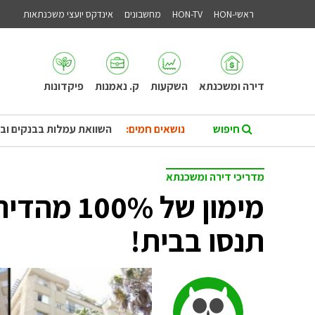
ראשי-HON
HON-TV
מחשבונים
אינדקס יועצי משכנתאות
דירה ומשכנתא
השקעות
ק. נאמנות
פיקדונות
נושאים חמים:
השוואת עמלות בבנקים וב
מדריכי דירה ומשכנתא
מימון של %
תנסו בבית!