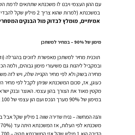
עם ההון העצמי ויבנו לו משכנתא שתתאים לרמת השכר
במשכנתא (למרות שהוא צריך 2 מיליון שקל להבדיל מ-1.5 מיליון שקל לזוג השני).
אמיתיים, מומלץ לבדוק מול הבנקים המסחריי
מימון של 90% – במחיר למשתכן
ובמקביל ליהנות גם משיעורי מימון גבוהים, ולמה 
מחירה בשוק ולא לפי מחיר הקנייה שלה, ויש לזה מ
כעוגן, אז, סכום המשכנתא שניתן לקבל לפי מחיר ה
מקטין מאוד את הצורך בהון עצמי. האוצר ובנק י
במימון של 90% מערך הנכס ועם הון עצמי של 100 אלף שקל.
הדירה הוא 1 מיליון שקל אזי המשכנתא תהיה – 700 אלף שקל וההון הנדרש הוא 100 אלף שקל בלבד! כאן הרחבה על –