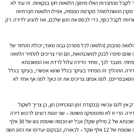
קבל מהחברות האלו מימון/ הלוואות חוץ בנקאיות. זה עוד לא
מקרן ההשתלמות? מקרנות הפנסיה, אפילו הלוואות חברתיות
רויות לקבל כסף, כדי לבסס את ההון שלכם, ואז להגיע לדירה. רק
לוואה מהבנק (הלוואה לכל מטרה) גבוה מאוד; יכולת ההחזר של
ה שהם סיפרו לבנק למשכנתאות, הם הרי צריכים להחזיר הלוואה
חתי. מעבר לכך, מחיר הדירה עלול לרדת ואז המשכנתא
ירה. התהליך זה מפחיד בעיקר בגלל שהוא אפשרי, בעיקר בגלל
סאבפריים). למה אנחנו צריכים את זה כאן? למה אף אחד לא
 אין להם עכשיו (בנקודת זמן הנוכחית) הון, כן צריך לשקול
ותם בשיעור גבוה מ-75% מערך הדירה. הרי זו לא מתמטיקה פשוטה – שני זוגות רוצים לרכוש דירה
ב-2 מיליון שקל – לאחר אין הון (והוא מבקש לקבל משכנתא של 2 מיליון שקל) אבל יש הכנסה שוטפת נטו של 30 אלף
שקל, ולשני יש הון של 500 אלף שקל (25%), והכנסה שוטפת של 12 אלף שקל – לכאורה, הבנקים יעדיפו את הזוג השני