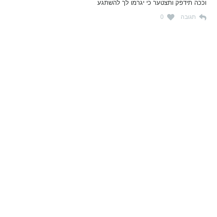
וככה תידפק ותצטער כי יגרמו לך להשתגע
תגובה
0
נושאים
מדריכים
HON TV
מדריכי דירה ומשכנתא
הלוואות
מדריכי השקעות
ביטוח
מדריכי צרכנות
מיסים
מדריכי פיקדונות
מחשבונים
אודותינו
מחשבון יוקר המחיה
תנאי שימוש באתר