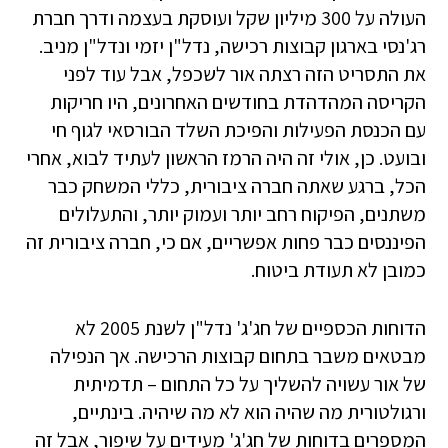
העולה על 300 מיליון שקל ועוסקת בעצמה ודרך חברת
רג'נסי בארגון קבוצות רכישה, נדל"ן יזמי ונדל"ן מניב.
את התסריט הזה רצתה אור לשכפל, אבל עוד לפני
הקריסה המהדהדת בחודשים האחרונים, היו חריקות
עם הכנסת הפעילות והפיכת השלד הבורסאי לגוף חי
ובועט. כן, אולי זה היה הרמז הראשון לעתיד לבוא, אחרי
הכל, ברגע שאתה חברה ציבורית, כללי המשחק כבר
משתנים, הפיקוח רחב יותר ועמוק יותר, והתעלולים
הפיננסים כבר פחות אפשריים, אם כי, חברה ציבורית זה
כמובן לא תעודת ביטוח.
הדוחות הכספיים של חג'ג' נדל"ן לשנת 2005 לא
מבטאים משבר בתחום קבוצות הרכישה. אך הנפילה
של אור עשויה להשליך על כל התחום – תדמיתית
ורגולטורית מה שהיה הוא לא מה שיהיה. בינתיים,
המספרים בדוחות של חג'ג' מעידים על שיפור, אבל זה