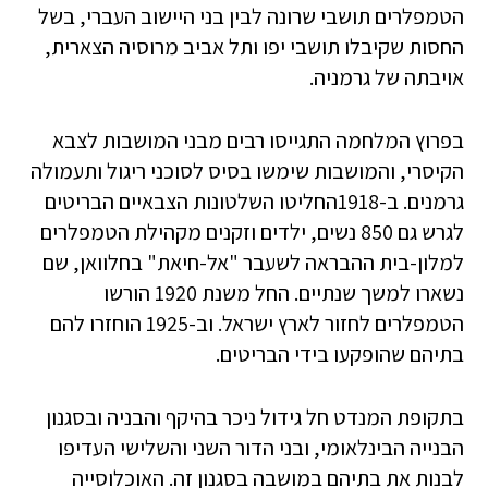
הטמפלרים תושבי שרונה לבין בני היישוב העברי, בשל
החסות שקיבלו תושבי יפו ותל אביב מרוסיה הצארית,
אויבתה של גרמניה.
בפרוץ המלחמה התגייסו רבים מבני המושבות לצבא
הקיסרי, והמושבות שימשו בסיס לסוכני ריגול ותעמולה
גרמנים. ב-1918החליטו השלטונות הצבאיים הבריטים
לגרש גם 850 נשים, ילדים וזקנים מקהילת הטמפלרים
למלון-בית ההבראה לשעבר "אל-חיאת" בחלוואן, שם
נשארו למשך שנתיים. החל משנת 1920 הורשו
הטמפלרים לחזור לארץ ישראל. וב-1925 הוחזרו להם
בתיהם שהופקעו בידי הבריטים.
בתקופת המנדט חל גידול ניכר בהיקף והבניה ובסגנון
הבנייה הבינלאומי, ובני הדור השני והשלישי העדיפו
לבנות את בתיהם במושבה בסגנון זה. האוכלוסייה