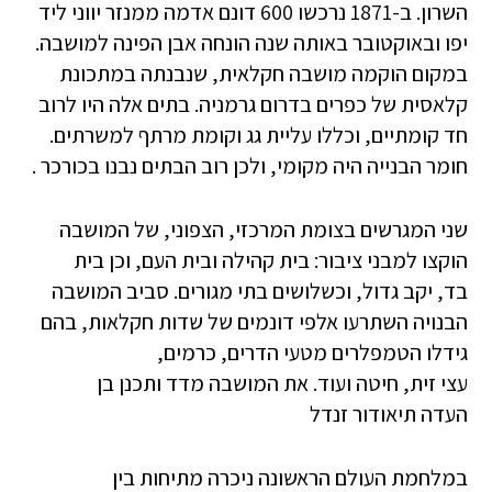
השרון. ב-1871 נרכשו 600 דונם אדמה ממנזר יווני ליד
יפו ובאוקטובר באותה שנה הונחה אבן הפינה למושבה.
במקום הוקמה מושבה חקלאית, שנבנתה במתכונת
קלאסית של כפרים בדרום גרמניה. בתים אלה היו לרוב
חד קומתיים, וכללו עליית גג וקומת מרתף למשרתים.
חומר הבנייה היה מקומי, ולכן רוב הבתים נבנו בכורכר .
שני המגרשים בצומת המרכזי, הצפוני, של המושבה
הוקצו למבני ציבור: בית קהילה ובית העם, וכן בית
בד, יקב גדול, וכשלושים בתי מגורים. סביב המושבה
הבנויה השתרעו אלפי דונמים של שדות חקלאות, בהם
גידלו הטמפלרים מטעי הדרים, כרמים,
עצי זית, חיטה ועוד. את המושבה מדד ותכנן בן
העדה תיאודור זנדל
במלחמת העולם הראשונה ניכרה מתיחות בין