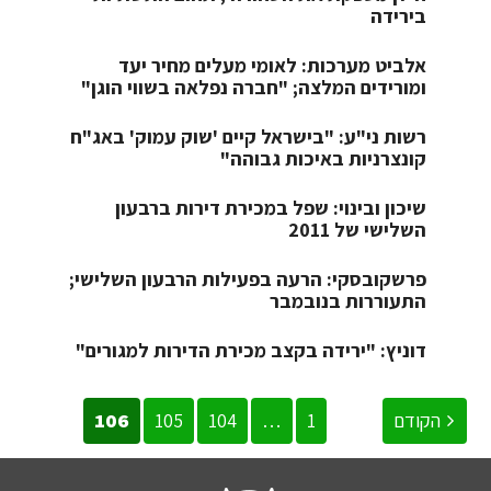
בירידה
אלביט מערכות: לאומי מעלים מחיר יעד
ומורידים המלצה; "חברה נפלאה בשווי הוגן"
רשות ני"ע: "בישראל קיים 'שוק עמוק' באג"ח
קונצרניות באיכות גבוהה"
שיכון ובינוי: שפל במכירת דירות ברבעון
השלישי של 2011
פרשקובסקי: הרעה בפעילות הרבעון השלישי;
התעוררות בנובמבר
דוניץ: "ירידה בקצב מכירת הדירות למגורים"
הקודם
1
…
104
105
106