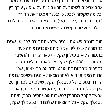
שונים; הוצאות ריבית בגין משכנתא, פחת ועוד. כלומר,
אתם צריכים לשמור על החשבוניות על שיפוץ, עורך דין
וכל מה שקשור לנכס, כי כאשר תמכור את הדירה
(ותהיו חייבים עלייה במס), ההוצאות האלו ייחשוב לכם
כחלק מהעלות ויקטינו למעשה את הרווח.
הנה דוגמה פשוטה – נניח שרכשתם דירה לפני 10 שנים
בתמורה ל-1 מיליון שקל ואתם מוכרים אותה כעת
בתמורה ל-1.4 מיליון שקל – לכאורה, הרווח/השבח
מסתכם ב-400 אלף שקל, אבל אתם יכולים ובצדק
להפחית מהרווח התיאורטי הזה את ההוצאות, שכן
הרווח האמיתי הוא לאחר הוצאות – נניח ששיפצתם את
הדירה בסכום של 200 אלף שקל, שילמתם למתווך 20
אלף שקל, ונניח שהריבית על המשכנתא לבית (ואת זה
אפשר לקבל מהבנק למשכנתאות יחסית מהר) היתה
30 אלף שקל – כל ההוצאות שלכם היו 250 אלף שקל,