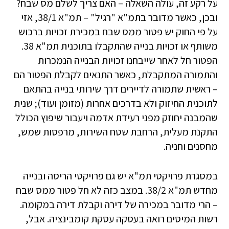
על רקע זה, עולה השאלה – האם צריך לשלם מס שבח?
ובכן, כאשר מדובר בתמ"א "רגיל" – תמ"א 38/1, אזי
על פי החוק יש פטור ממס שבח במכירת זכויות ברכוש
משותף או זכויות בנייה שהתקבלו בתוכנית תמ"א 38.
הפטור חל לאחר שייבחנו זכויות הבנייה הנמכרות
והתמורה המתקבלת, כאשר התנאים לקבלת הפטור הם
– ראשית שתמורה לדיירים דרך שירותי בנייה בהתאם
לתוכנית החיזוק ולא בדרכים אחרות (מזומן ועוד); שנית
שהמבנה יחוזק מפני רעידת אדמה ויעבור שיפוץ הכולל
התקנת מעלית, הרחבת שטח השירות, מרפסות שמש,
מחסנים וחניה.
במסגרת פרויקטי תמ"א יש גם פרויקטי הריסה ובנייה
מחדש תמ"א 38/2. במצב כזה לא חל פטור ממס שבח
– הרי מדובר במכירה של דירה וקבלת דירה במקומה.
רשות המיסים רואה בעסקה עסקת קומבינציה. אבל,