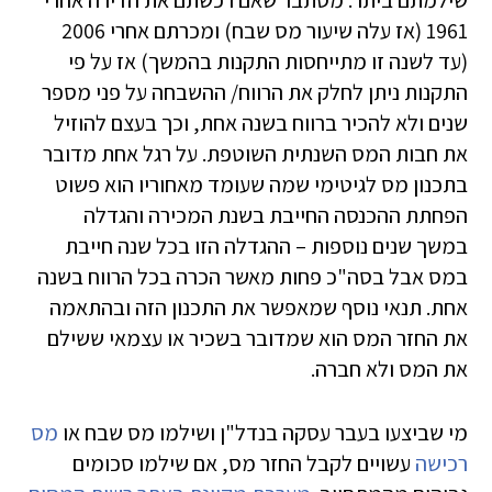
שילמתם ביתר. מסתבר שאם רכשתם את הדירה אחרי
1961 (אז עלה שיעור מס שבח) ומכרתם אחרי 2006
(עד לשנה זו מתייחסות התקנות בהמשך) אז על פי
התקנות ניתן לחלק את הרווח/ ההשבחה על פני מספר
שנים ולא להכיר ברווח בשנה אחת, וכך בעצם להוזיל
את חבות המס השנתית השוטפת. על רגל אחת מדובר
בתכנון מס לגיטימי שמה שעומד מאחוריו הוא פשוט
הפחתת ההכנסה החייבת בשנת המכירה והגדלה
במשך שנים נוספות – ההגדלה הזו בכל שנה חייבת
במס אבל בסה"כ פחות מאשר הכרה בכל הרווח בשנה
אחת. תנאי נוסף שמאפשר את התכנון הזה ובהתאמה
את החזר המס הוא שמדובר בשכיר או עצמאי ששילם
את המס ולא חברה.
מי שביצעו בעבר עסקה בנדל"ן ושילמו מס שבח או
מס
רכישה
עשויים לקבל החזר מס, אם שילמו סכומים