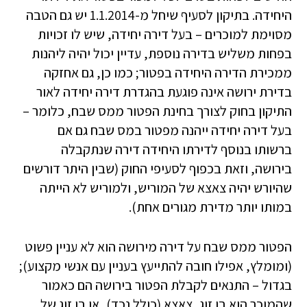
היחידה. בתיקון לסעיף שיחל מ-1.1.2014 יש גם הטבה
מסוימת למוכרים – בעל דירה יחידה, שיש לו זכויות
בפחות משליש בדירה נוספת, עדיין יכול יהיה ליהנות
ממכירת הדירה היחידה בפטור; כמו כן, גם אחזקה
בדירת ירושה אינה פוגעת בהגדרת דירה יחידה לאור
התיקון בחוק לצורך בחינת הפטור ממס שבח, כלומר –
בעל דירה יחידה ייהנה מפטור במס שבח גם אם
ברשותו בנוסף לדירתו היחידה דירה שנתקבלה
בירושה, וזאת בכפוף לסעיפי החוק (שבין היתר דורשים
שהיורש יהיה צאצא של המוריש, ולמוריש לא הייתה
במותו יותר מדירת מגורים אחת).
הפטור ממס שבח על דירה מירושה הוא לא עניין פשוט
(ומומלץ, אפילו חובה להתייעץ בעניין עם אנשי מקצוע);
בגדול – התנאים לקבלת הפטור בירושה הם כאמור
שהמוכר הוא בן זוג, צאצא (כולל נכד), או בן זוג של