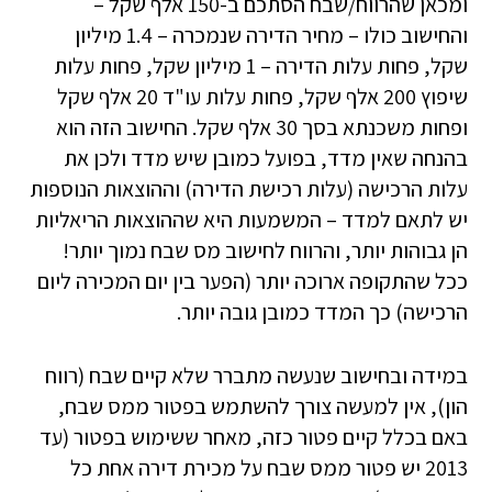
ומכאן שהרווח/שבח הסתכם ב-150 אלף שקל –
והחישוב כולו – מחיר הדירה שנמכרה – 1.4 מיליון
שקל, פחות עלות הדירה – 1 מיליון שקל, פחות עלות
שיפוץ 200 אלף שקל, פחות עלות עו"ד 20 אלף שקל
ופחות משכנתא בסך 30 אלף שקל. החישוב הזה הוא
בהנחה שאין מדד, בפועל כמובן שיש מדד ולכן את
עלות הרכישה (עלות רכישת הדירה) וההוצאות הנוספות
יש לתאם למדד – המשמעות היא שההוצאות הריאליות
הן גבוהות יותר, והרווח לחישוב מס שבח נמוך יותר!
ככל שהתקופה ארוכה יותר (הפער בין יום המכירה ליום
הרכישה) כך המדד כמובן גובה יותר.
במידה ובחישוב שנעשה מתברר שלא קיים שבח (רווח
הון), אין למעשה צורך להשתמש בפטור ממס שבח,
באם בכלל קיים פטור כזה, מאחר ששימוש בפטור (עד
2013 יש פטור ממס שבח על מכירת דירה אחת כל