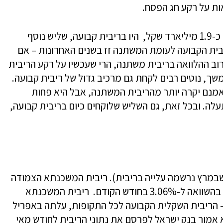
ות על רקע חג הפסח.
מהנתונים עולה כי שליש מהמשכנתאות החדשות – כ-1.9 מיליארד שקל, היו בריבית קבועה, שליש נוסף
בית הקבועה לעומת המשתנה זז בשנים האחרונות – אם
וב ההלוואה בריבית משתנה, הרי שעכשיו על רקע הריבית
ך, נוטים רבים לקחת גם מרכיב גדול של ריבית קבועה.
א אמנם יקרה יותר מהריבית המשתנה, אבל היא פחות
לה. ובכל זאת, גם השליש שלוקחים כיום בריבית קבועה,
שבמרץ נרשמה עלייה בריבית). ריבית המשכנתא הצמודה
למדד בחודש אפריל ירדה מעט בממוצע ל-3.01% בהשוואה ל-3.06% בחודש הקודם. ריבית המשכנתא
 הריבית השקלית הקבועה לכל התקופות, עלתה באפריל
מרץ. בשבוע הבא אמור בנק ישראל לפרסם את נתוני הריבית לחודש מאי