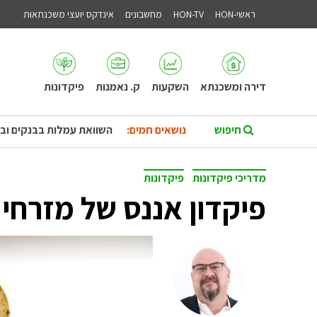
ראשי-HON
HON-TV
מחשבונים
אינדקס יועצי משכנתאות
דירה ומשכנתא
השקעות
ק. נאמנות
פיקדונות
נושאים חמים:
השוואת עמלות בבנקים וב
מדריכי פיקדונות
פיקדונות
פיקדון אננס של מזרחי