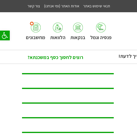
תנאי שימוש באתר
אודות האתר (ומי אנחנו)
צור קשר
פתח סר
פנסיה וגמל
בנקאות
הלוואות
מחשבונים
יך לדעת!
רוצים לחסוך כסף במשכנתא?