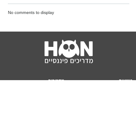
No comments to display
נושאים
מדריכים
HON TV
מדריכי דירה ומשכנתא
הלוואות
מדריכי השקעות
ביטוח
מדריכי צרכנות
מיסים
מדריכי פיקדונות
מחשבונים
אודותינו
מחשבון יוקר המחיה
תנאי שימוש באתר