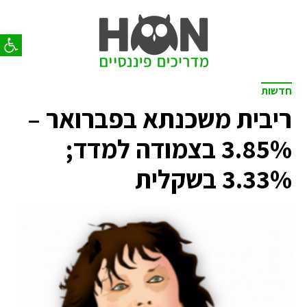
פתח סר
חדשות
ריבית משכנתא בפברואר –
3.85% בצמודה למדד;
3.33% בשקלית