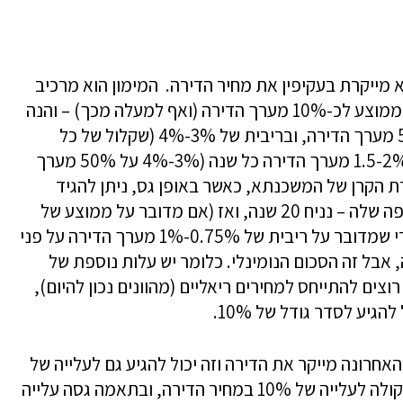
מייקרת בעקיפין את מחיר הדירה. המימון הוא מרכיב
גדול בעלות הכוללת של הדירה ועשוי להגיע בממוצע לכ-10% מערך הדירה (ואף למעלה מכך) – והנה
המחשה, נניח שלקחתם משכנתא בגובה 50% מערך הדירה, ובריבית של 3%-4% (שקלול של כל
המסלולים), אתם בעצם משלמים ריבית של 1.5-2% מערך הדירה כל שנה (3%-4% על 50% מערך
ת הקרן של המשכנתא, כאשר באופן גס, ניתן להגיד
שהמשכנתא היא בממוצע 25% על פני התקופה שלה – נניח 20 שנה, ואז (אם מדובר על ממוצע של
25% חוב על פני התקופה של המשכנתא), הרי שמדובר על ריבית של 0.75%-1% מערך הדירה על פני
הגיע ל-20% מערך הדירה, אבל זה הסכום הנומינלי. כלומר יש עלות נוספת של
אם רוצים להתייחס למחירים ריאליים (מהוונים נכון להיום),
גיע לסדר גודל של 10%.
 של 1% בריבית בשנה האחרונה מייקר את הדירה וזה יכול להגיע גם לעלייה של
2%-3% במחיר הדירה (ריבית של 3%-4% שקולה לעלייה של 10% במחיר הדירה, ובתאמה גסה עלייה