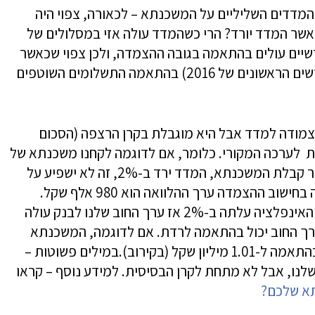
מדדים השליליים על המשכנתא – לכאורה, צפוי היה
ר המדד יורד? הרי כשהמדד עולה אזי במסלולים של
יים עולים בהתאמה בגובה ההצמדה, ולכן צפוי שכאשר
המדד ירד (וזה היה בשנים 2014, 2015 ובחודשים הראשונים של 2016) בהתאמה התשלומים השוטפים
מודה למדד אבל היא מוגבלת בקרן הרצפה (הסכום
חת לערכה המקורי. כלומר, אם לדוגמה לקחנו משכנתא של
1 מיליון שקלים ומיד בחודשים הראשונים לאחר קבלת המשכנתא, המדד ירד ב-2%, זה לא ישפיע על
החוב שלנו – 1 מיליון שקלים, למרות שלכאורה בחישוב ההצמדה ערך ההלוואה הוא 980 אלף שקל.
מנגד, אם לקחנו הלוואה של 1 מיליון שקלים, והאינפלציה עלתה ב-2% אז ערך החוב שלנו לבנק עולה
ירדו ערך החוב יכול בהתאמה לרדת. אם לדוגמה, המשכנתא
תרד ב-1%, אז ערך החוב (המשכנתא) תרד בהתאמה ל-1.01 מיליון שקל (בקירוב).במילים פשוטות –
שלנו, אבל לא מתחת לקרן הבסיסית. למידע נוסף – קראו
תא שלכם?