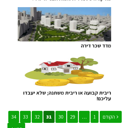
מדד שכר דירה
ריבית קבועה או ריבית משתנה; שלא יעבדו
עליכם!
הקודם
1
…
29
30
31
32
33
34