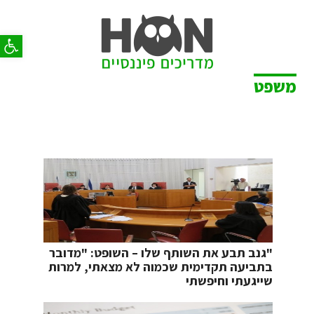
פתח סר
משפט
"גנב תבע את השותף שלו – השופט: "מדובר
בתביעה תקדימית שכמוה לא מצאתי, למרות
שייגעתי וחיפשתי