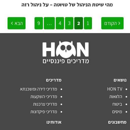
מהי שיטת הניהול של טויוטה – על ניהול רזה
הקודם
1
2
3
4
…
9
הבא
נושאים
מדריכים
HON TV
מדריכי דירה ומשכנתא
הלוואות
מדריכי השקעות
ביטוח
מדריכי צרכנות
מיסים
מדריכי פיקדונות
מחשבונים
אודותינו